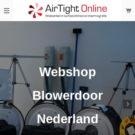
Ga
direct
naar
de
hoofdinhoud
Webshop
Blowerdoor
Nederland