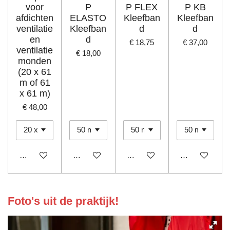
voor
P
P FLEX
P KB
afdichten
ELASTO
Kleefban
Kleefban
ventilatie
Kleefban
d
d
en
d
€ 18,75
€ 37,00
ventilatie
€ 18,00
monden
(20 x 61
m of 61
x 61 m)
€ 48,00
In winkelwagen
In winkelwagen
In winkelwagen
In winkelwage
Foto's uit de praktijk!