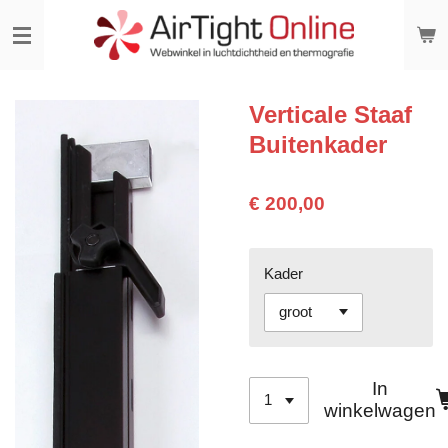
Ga
direct
naar
de
hoofdinhoud
Verticale Staaf
Buitenkader
€ 200,00
Kader
In
winkelwagen