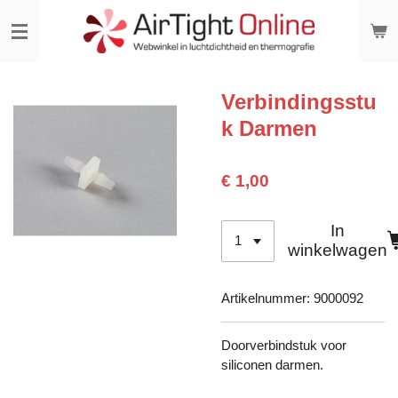
Ga
direct
naar
de
hoofdinhoud
Verbindingsstu
k Darmen
€ 1,00
In
winkelwagen
Artikelnummer:
9000092
Doorverbindstuk voor
siliconen darmen.