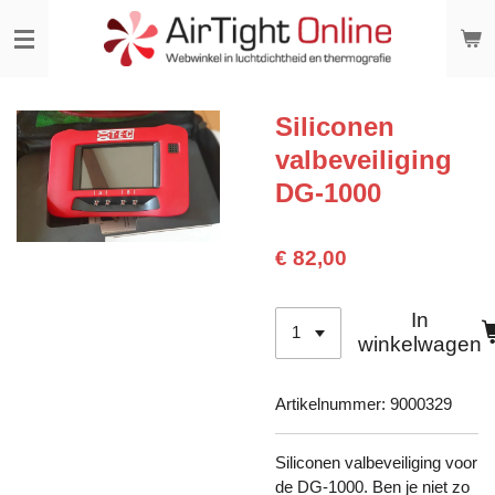
Ga
direct
naar
de
hoofdinhoud
Siliconen
valbeveiliging
DG-1000
€ 82,00
In
winkelwagen
Artikelnummer:
9000329
Siliconen valbeveiliging voor
de DG-1000. Ben je niet zo