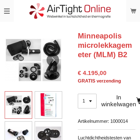
Ga
direct
naar
de
hoofdinhoud
Minneapolis
microlekkagem
eter (MLM) B2
€ 4.195,00
GRATIS verzending
In
winkelwagen
Artikelnummer:
1000014
Luchtdichtheidstesten van